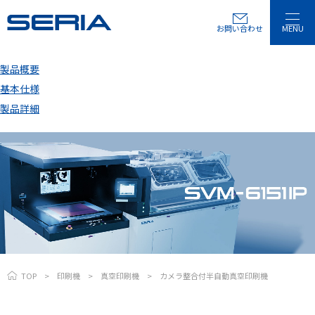
お問い合わせ
MENU
製品概要
基本仕様
製品詳細
TOP
印刷機
真空印刷機
カメラ整合付半自動真空印刷機